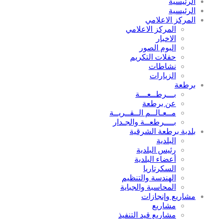
الرئيسية
الرئيسية
المركز الاعلامي
المركز الاعلامي
الاخبار
البوم الصور
حفلات التكريم
نشاطات
الزيارات
برطعة
بـــرطــعـــة
عن برطعة
مــعـالــم الــقــريــة
بــــرطعــة والجـدار
بلدية برطعة الشرقية
البلدية
رئيس البلدية
أعضاء البلدية
السكرتاريا
الهندسة والتنظيم
المحاسبة والجباية
مشاريع وإنجازات
مشاريع
مشاريع قيد التنفيذ