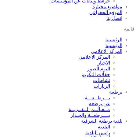
خرائط وبيانات عن المؤسسات
مواضيع مختارة
الموقع الجغرافي
اتصل بنا
قائمة
الرئيسية
الرئيسية
المركز الاعلامي
المركز الاعلامي
الاخبار
البوم الصور
حفلات التكريم
نشاطات
الزيارات
برطعة
بـــرطــعـــة
عن برطعة
مــعـالــم الــقــريــة
بــــرطعــة والجـدار
بلدية برطعة الشرقية
البلدية
رئيس البلدية