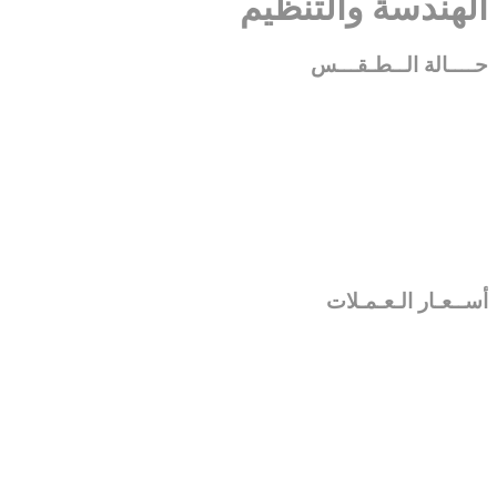
الهندسة والتنظيم
حــــالة الــطـقـــس
أســعـار الـعـمـلات