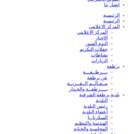
اتصل بنا
الرئيسية
الرئيسية
المركز الاعلامي
المركز الاعلامي
الاخبار
البوم الصور
حفلات التكريم
نشاطات
الزيارات
برطعة
بـــرطــعـــة
عن برطعة
مــعـالــم الــقــريــة
بــــرطعــة والجـدار
بلدية برطعة الشرقية
البلدية
رئيس البلدية
أعضاء البلدية
السكرتاريا
الهندسة والتنظيم
المحاسبة والجباية