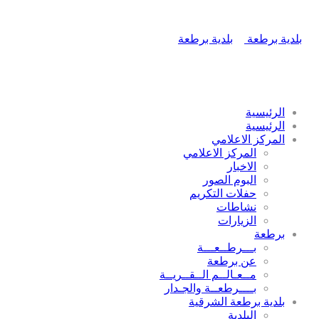
الرئيسية
الرئيسية
المركز الاعلامي
المركز الاعلامي
الاخبار
البوم الصور
حفلات التكريم
نشاطات
الزيارات
برطعة
بـــرطــعـــة
عن برطعة
مــعـالــم الــقــريــة
بــــرطعــة والجـدار
بلدية برطعة الشرقية
البلدية